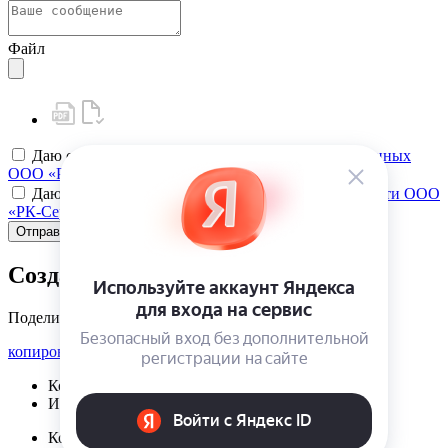
Файл
Даю своё
согласие на обработку персональных данных
ООО «РК-Сервис»
Даю своё
согласие на политику конфиденциальности ООО
«РК-Сервис»
Отправить
Создать карту клиента
Поделиться
копировать ссылку
Корзина | {{ cart.items.value.length }}
Избранное | {{ initData.favoriteProducts.length }}
Корзина | {{ cart.items.value.length }}