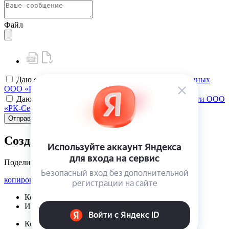
Файл
Даю своё
согласие на обработку персональных данных
ООО «РК-Сервис»
Даю своё
согласие на политику конфиденциальности ООО
«РК-Сервис»
Отправить
Создать карту клиента
Поделиться
копировать ссылку
Корзина | {{ cart.items.value.length }}
Избранное | {{ initData.favoriteProducts.length }}
Корзина | {{ cart.items.value.length }}