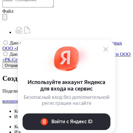
Файл
Даю своё
согласие на обработку персональных данных
ООО «РК-Сервис»
Даю своё
согласие на политику конфиденциальности ООО
«РК-Сервис»
Отправить
Создать карту клиента
Поделиться
копировать ссылку
Корзина | {{ cart.items.value.length }}
Избранное | {{ initData.favoriteProducts.length }}
Корзина | {{ cart.items.value.length }}
Избранное | {{ initData.favoriteProducts.length }}