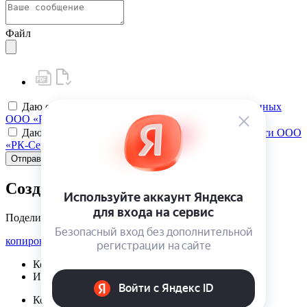
Файл
Даю своё
согласие на обработку персональных данных
ООО «РК-Сервис»
Даю своё
согласие на политику конфиденциальности ООО
«РК-Сервис»
Отправить
Создать карту клиента
Поделиться
копировать ссылку
Корзина | {{ cart.items.value.length }}
Избранное | {{ initData.favoriteProducts.length }}
Корзина | {{ cart.items.value.length }}