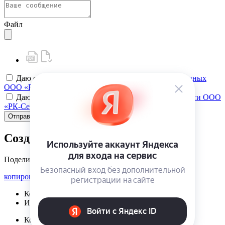
Файл
Даю своё
согласие на обработку персональных данных
ООО «РК-Сервис»
Даю своё
согласие на политику конфиденциальности ООО
«РК-Сервис»
Отправить
Создать карту клиента
Поделиться
копировать ссылку
Корзина | {{ cart.items.value.length }}
Избранное | {{ initData.favoriteProducts.length }}
Корзина | {{ cart.items.value.length }}