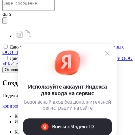
Файл
Даю своё
согласие на обработку персональных данных
ООО «РК-Сервис»
Даю своё
согласие на политику конфиденциальности ООО
«РК-Сервис»
Отправить
Создать карту клиента
Поделиться
копировать ссылку
Корзина | {{ cart.items.value.length }}
Избранное | {{ initData.favoriteProducts.length }}
Корзина | {{ cart.items.value.length }}