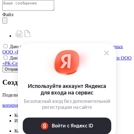
Файл
Даю своё
согласие на обработку персональных данных
ООО «РК-Сервис»
Даю своё
согласие на политику конфиденциальности ООО
«РК-Сервис»
Отправить
Создать карту клиента
Поделиться
копировать ссылку
Корзина | {{ cart.items.value.length }}
Избранное | {{ initData.favoriteProducts.length }}
Корзина | {{ cart.items.value.length }}