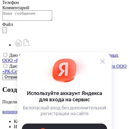
Телефон
Комментарий
Файл
Даю своё
согласие на обработку персональных данных
ООО «РК-Сервис»
Даю своё
согласие на политику конфиденциальности ООО
«РК-Сервис»
Отправить
Создать карту клиента
Поделиться
копировать ссылку
Корзина | {{ cart.items.value.length }}
Избранное | {{ initData.favoriteProducts.length }}