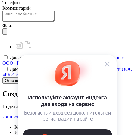
Телефон
Комментарий
Файл
Даю своё
согласие на обработку персональных данных
ООО «РК-Сервис»
Даю своё
согласие на политику конфиденциальности ООО
«РК-Сервис»
Отправить
Создать карту клиента
Поделиться
копировать ссылку
Корзина | {{ cart.items.value.length }}
Избранное | {{ initData.favoriteProducts.length }}