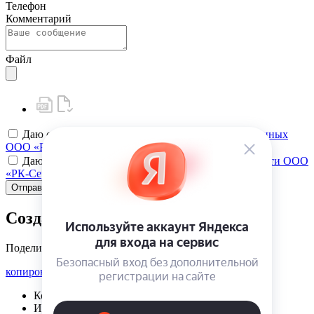
Телефон
Комментарий
Файл
Даю своё
согласие на обработку персональных данных
ООО «РК-Сервис»
Даю своё
согласие на политику конфиденциальности ООО
«РК-Сервис»
Отправить
Создать карту клиента
Поделиться
копировать ссылку
Корзина | {{ cart.items.value.length }}
Избранное | {{ initData.favoriteProducts.length }}