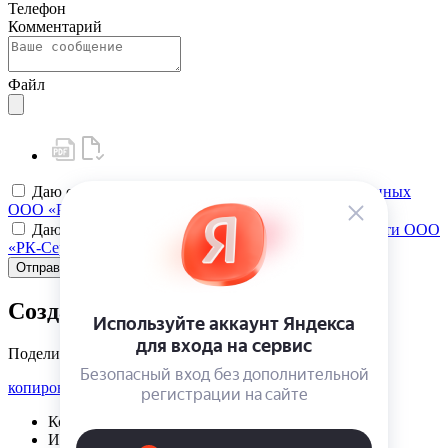
Телефон
Комментарий
Файл
Даю своё
согласие на обработку персональных данных
ООО «РК-Сервис»
Даю своё
согласие на политику конфиденциальности ООО
«РК-Сервис»
Отправить
Создать карту клиента
Поделиться
копировать ссылку
Корзина | {{ cart.items.value.length }}
Избранное | {{ initData.favoriteProducts.length }}