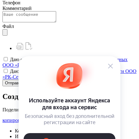
Телефон
Комментарий
Файл
Даю своё
согласие на обработку персональных данных
ООО «РК-Сервис»
Даю своё
согласие на политику конфиденциальности ООО
«РК-Сервис»
Отправить
Создать карту клиента
Поделиться
копировать ссылку
Корзина | {{ cart.items.value.length }}
Избранное | {{ initData.favoriteProducts.length }}