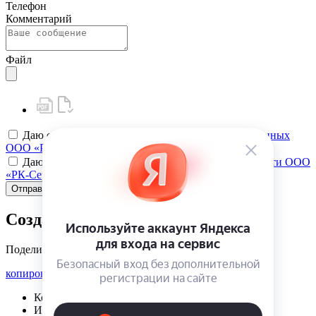
Телефон
Комментарий
Файл
Даю своё
согласие на обработку персональных данных
ООО «РК-Сервис»
Даю своё
согласие на политику конфиденциальности ООО
«РК-Сервис»
Отправить
Создать карту клиента
Поделиться
копировать ссылку
Корзина | {{ cart.items.value.length }}
Избранное | {{ initData.favoriteProducts.length }}