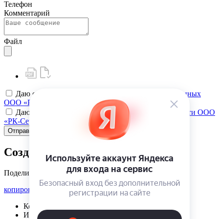
Телефон
Комментарий
Файл
Даю своё
согласие на обработку персональных данных
ООО «РК-Сервис»
Даю своё
согласие на политику конфиденциальности ООО
«РК-Сервис»
Отправить
Создать карту клиента
Поделиться
копировать ссылку
Корзина | {{ cart.items.value.length }}
Избранное | {{ initData.favoriteProducts.length }}