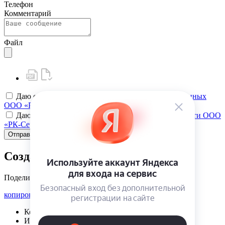
Телефон
Комментарий
Файл
Даю своё
согласие на обработку персональных данных
ООО «РК-Сервис»
Даю своё
согласие на политику конфиденциальности ООО
«РК-Сервис»
Отправить
Создать карту клиента
Поделиться
копировать ссылку
Корзина | {{ cart.items.value.length }}
Избранное | {{ initData.favoriteProducts.length }}