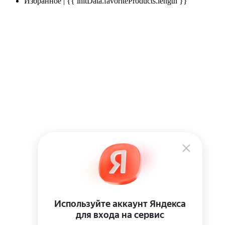
Избранное | {{ initData.favoriteProducts.length }}