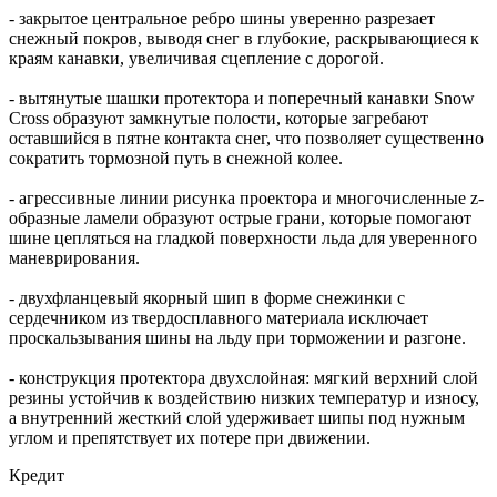
- закрытое центральное ребро шины уверенно разрезает
снежный покров, выводя снег в глубокие, раскрывающиеся к
краям канавки, увеличивая сцепление с дорогой.
- вытянутые шашки протектора и поперечный канавки Snow
Cross образуют замкнутые полости, которые загребают
оставшийся в пятне контакта снег, что позволяет существенно
сократить тормозной путь в снежной колее.
- агрессивные линии рисунка проектора и многочисленные z-
образные ламели образуют острые грани, которые помогают
шине цепляться на гладкой поверхности льда для уверенного
маневрирования.
- двухфланцевый якорный шип в форме снежинки с
сердечником из твердосплавного материала исключает
проскальзывания шины на льду при торможении и разгоне.
- конструкция протектора двухслойная: мягкий верхний слой
резины устойчив к воздействию низких температур и износу,
а внутренний жесткий слой удерживает шипы под нужным
углом и препятствует их потере при движении.
Кредит