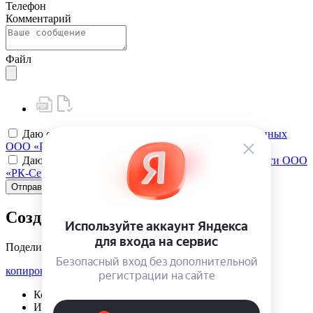
Телефон
Комментарий
Файл
Даю своё
согласие на обработку персональных данных
ООО «РК-Сервис»
Даю своё
согласие на политику конфиденциальности ООО
«РК-Сервис»
Отправить
Создать карту клиента
Поделиться
копировать ссылку
Корзина | {{ cart.items.value.length }}
Избранное | {{ initData.favoriteProducts.length }}