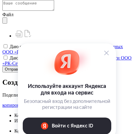
Файл
Даю своё
согласие на обработку персональных данных
ООО «РК-Сервис»
Даю своё
согласие на политику конфиденциальности ООО
«РК-Сервис»
Отправить
Создать карту клиента
Поделиться
копировать ссылку
Корзина | {{ cart.items.value.length }}
Избранное | {{ initData.favoriteProducts.length }}
Корзина | {{ cart.items.value.length }}