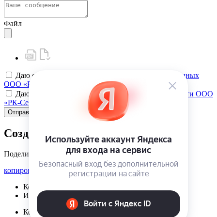
Файл
Даю своё
согласие на обработку персональных данных
ООО «РК-Сервис»
Даю своё
согласие на политику конфиденциальности ООО
«РК-Сервис»
Отправить
Создать карту клиента
Поделиться
копировать ссылку
Корзина | {{ cart.items.value.length }}
Избранное | {{ initData.favoriteProducts.length }}
Корзина | {{ cart.items.value.length }}