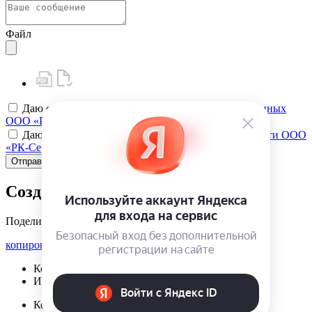
Файл
Даю своё
согласие на обработку персональных данных
ООО «РК-Сервис»
Даю своё
согласие на политику конфиденциальности ООО
«РК-Сервис»
Отправить
Создать карту клиента
Поделиться
копировать ссылку
Корзина | {{ cart.items.value.length }}
Избранное | {{ initData.favoriteProducts.length }}
Корзина | {{ cart.items.value.length }}