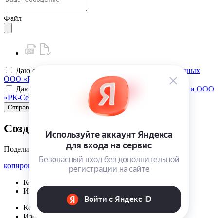
Файл
Даю своё
согласие на обработку персональных данных
ООО «РК-Сервис»
Даю своё
согласие на политику конфиденциальности ООО
«РК-Сервис»
Отправить
Создать карту клиента
Поделиться
копировать ссылку
Корзина | {{ cart.items.value.length }}
Избранное | {{ initData.favoriteProducts.length }}
Корзина | {{ cart.items.value.length }}
Избранное | {{ initData.favoriteProducts.length }}