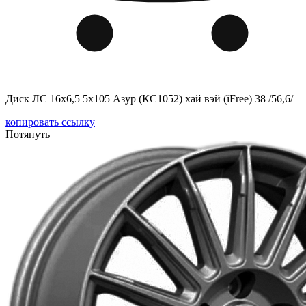
Диск ЛС 16x6,5 5x105 Азур (КС1052) хай вэй (iFree) 38 /56,6/
копировать ссылку
Потянуть