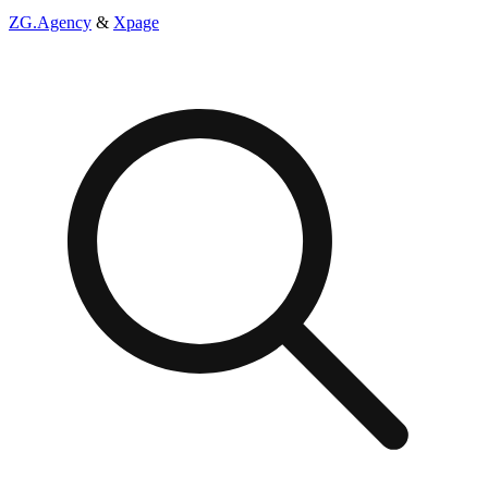
ZG.Agency
&
Xpage