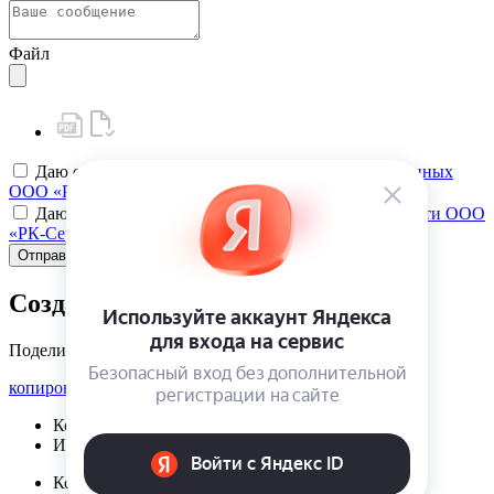
Файл
Даю своё
согласие на обработку персональных данных
ООО «РК-Сервис»
Даю своё
согласие на политику конфиденциальности ООО
«РК-Сервис»
Отправить
Создать карту клиента
Поделиться
копировать ссылку
Корзина | {{ cart.items.value.length }}
Избранное | {{ initData.favoriteProducts.length }}
Корзина | {{ cart.items.value.length }}