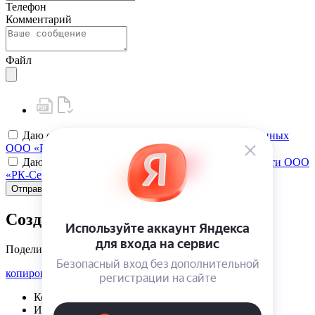
Телефон
Комментарий
Файл
Даю своё
согласие на обработку персональных данных
ООО «РК-Сервис»
Даю своё
согласие на политику конфиденциальности ООО
«РК-Сервис»
Отправить
Создать карту клиента
Поделиться
копировать ссылку
Корзина | {{ cart.items.value.length }}
Избранное | {{ initData.favoriteProducts.length }}