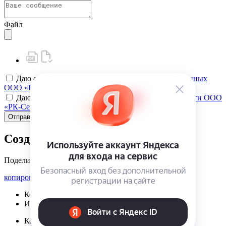
Файл
Даю своё
согласие на обработку персональных данных
ООО «РК-Сервис»
Даю своё
согласие на политику конфиденциальности ООО
«РК-Сервис»
Отправить
Создать карту клиента
Поделиться
копировать ссылку
Корзина | {{ cart.items.value.length }}
Избранное | {{ initData.favoriteProducts.length }}
Корзина | {{ cart.items.value.length }}