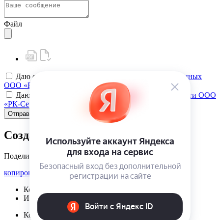
Файл
Даю своё
согласие на обработку персональных данных
ООО «РК-Сервис»
Даю своё
согласие на политику конфиденциальности ООО
«РК-Сервис»
Отправить
Создать карту клиента
Поделиться
копировать ссылку
Корзина | {{ cart.items.value.length }}
Избранное | {{ initData.favoriteProducts.length }}
Корзина | {{ cart.items.value.length }}