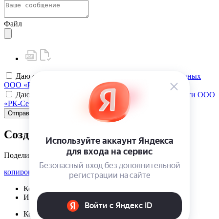
Файл
Даю своё
согласие на обработку персональных данных
ООО «РК-Сервис»
Даю своё
согласие на политику конфиденциальности ООО
«РК-Сервис»
Отправить
Создать карту клиента
Поделиться
копировать ссылку
Корзина | {{ cart.items.value.length }}
Избранное | {{ initData.favoriteProducts.length }}
Корзина | {{ cart.items.value.length }}